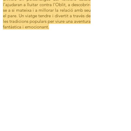
l’ajudaran a lluitar contra l’Oblit, a descobrir-
se a si mateixa i a millorar la relació amb seu
el pare. Un viatge tendre i divertit a través de
les tradicions populars per viure una aventura
fantàstica i emocionant.
EL SENYOR PETIT
Teatre - cia. Teatre a la
Fuga
La Laura està embarassada i abans que
neixi el seu fill o filla vol tornar a veure el