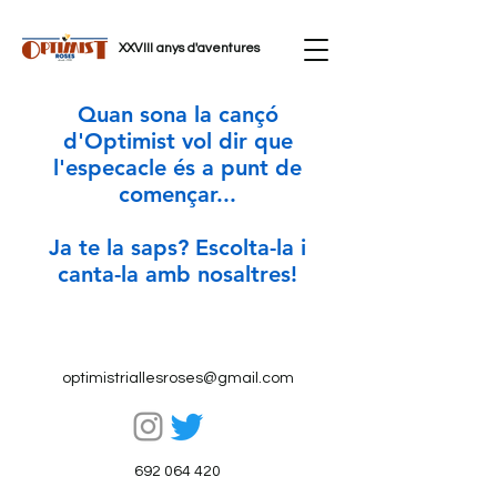
XXVIII anys d'aventures
Quan sona la cançó
d'Optimist vol dir que
l'especacle és a punt de
començar.
..
Ja te la saps? Escolta-la i
canta-la amb nosaltres!
optimistriallesroses@gmail.com
692 064 420